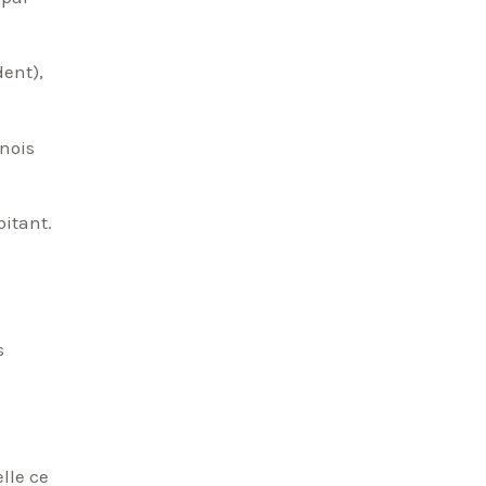
dent),
inois
bitant.
s
lle ce