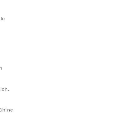
 le
en
tion,
 Chine