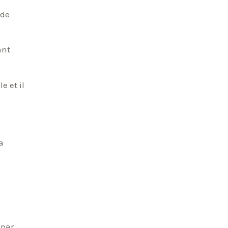
 de
ant
e et il
a
 par