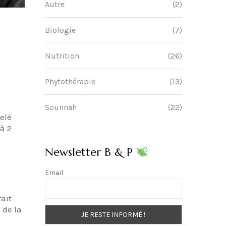
Autre
(2)
Biologie
(7)
Nutrition
(26)
Phytothérapie
(13)
Sounnah
(22)
pelé
à 2
Newsletter B & P
Email
rait
 de la