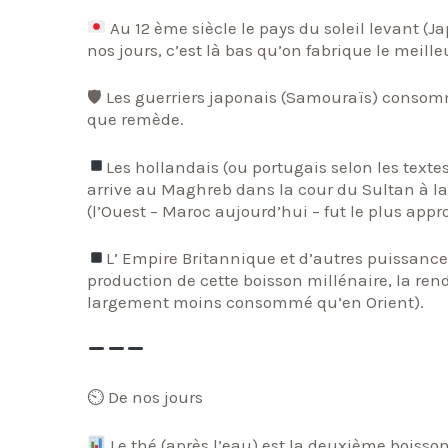
Au 12 ème siècle le pays du soleil levant (J
nos jours, c’est là bas qu’on fabrique le meil
🛡 Les guerriers japonais (Samouraïs) conso
que remède.
Les hollandais (ou portugais selon les textes
arrive au Maghreb dans la cour du Sultan à l
(l’Ouest – Maroc aujourd’hui – fut le plus appr
L’ Empire Britannique et d’autres puissanc
production de cette boisson millénaire, la ren
largement moins consommé qu’en Orient).
⏲ De nos jours
Le thé (après l’eau) est la deuxième bois