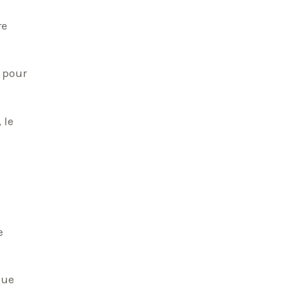
re
 pour
 le
e
que