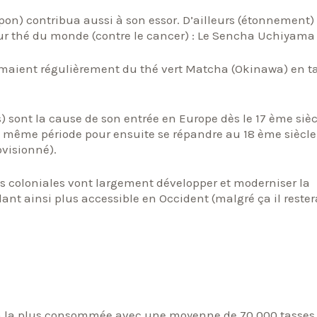
apon) contribua aussi à son essor. D’ailleurs (étonnement)
leur thé du monde (contre le cancer) : Le Sencha Uchiyama
mmaient régulièrement du thé vert Matcha (Okinawa) en t
) sont la cause de son entrée en Europe dès le 17 ème siècl
a même période pour ensuite se répandre au 18 ème siècle
ovisionné).
es coloniales vont largement développer et moderniser la
dant ainsi plus accessible en Occident (malgré ça il rester
son la plus consommée avec une moyenne de 70 000 tasses