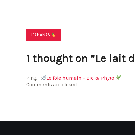
Navigation
L’ANANAS
de
1 thought on “
Le lait 
l’article
Ping :
Le foie humain – Bio & Phyto
Comments are closed.