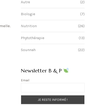
Autre
(2)
Biologie
(7)
amelle.
Nutrition
(26)
Phytothérapie
(13)
Sounnah
(22)
Newsletter B & P
Email