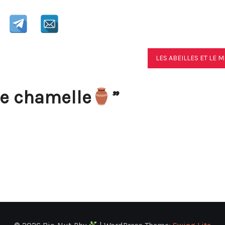
LES ABEILLES ET LE M
de chamelle
”