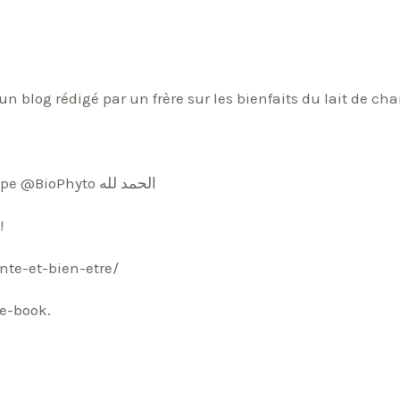
un blog rédigé par un frère sur les bienfaits du lait de ch
Spécialisé en nutrition et membre de l’équipe @BioPhyto الحمد لله
!
te-et-bien-etre/
 e-book.