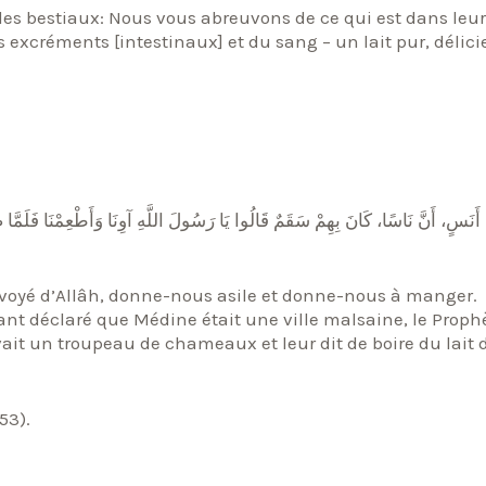
les bestiaux: Nous vous abreuvons de ce qui est dans leu
s excréments [intestinaux] et du sang – un lait pur, délic
َنَسٍ، أَنَّ نَاسًا، كَانَ بِهِمْ سَقَمٌ قَالُوا يَا رَسُولَ اللَّهِ آوِنَا وَأَطْعِمْنَا فَلَمَّا صَحُّ
nvoyé d’Allâh, donne-nous asile et donne-nous à manger.
yant déclaré que Médine était une ville malsaine, le Proph
53).