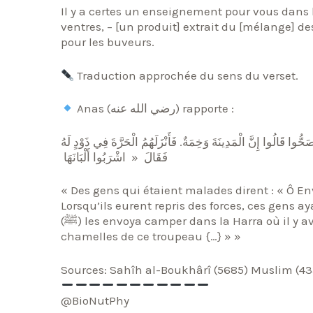
Il y a certes un enseignement pour vous dans 
ventres, – [un produit] extrait du [mélange] de
pour les buveurs.
Traduction approchée du sens du verset.
Anas (رضي الله عنه) rapporte :
وا قَالُوا إِنَّ الْمَدِينَةَ وَخِمَةٌ‏.‏ فَأَنْزَلَهُمُ الْحَرَّةَ فِي ذَوْدٍ لَهُ
فَقَالَ ‏ « ‏ اشْرَبُوا أَلْبَانَهَا ‏
« Des gens qui étaient malades dirent : « Ô E
Lorsqu’ils eurent repris des forces, ces gens a
(ﷺ) les envoya camper dans la Harra où il y avait un troupeau de chameaux et leur dit de boire du lait des
chamelles de ce troupeau {…} » »
Sources: Sahîh al-Boukhârî (5685) Muslim (43
@BioNutPhy