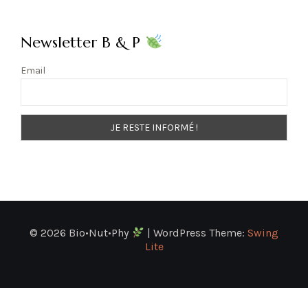
Newsletter B & P
Email
© 2026 Bio•Nut•Phy
| WordPress Theme:
Swing
Lite