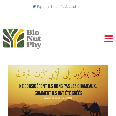
Skip
Équipe : diplomés & étudiants
to
content