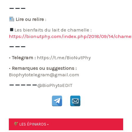
Lire ou relire
:
Les bienfaits du lait de chamelle :
https://bionutphy.com/index.php/2018/09/14/chamel
•
Telegram :
https://t.me/BioNutPhy
•
Remarques ou suggestions :
Biophytotelegram@gmail.com
@BioPhytoEDIT
Navigation
LES ÉPINARDS •