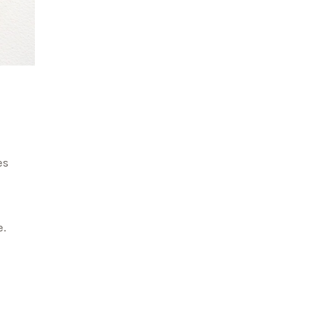
es
e.