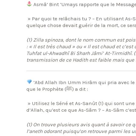
» Par quoi te relâchais tu ? – En utilisant As-Sh
quelque chose devait guérir de la mort, ce sera
(1) Zilla spinoza, dont le nom commun est pois 
: « Il est très chaud » ou « Il est chaud et c’e
Tuhfat ul-Ahwadhî Bi Sharh Jâmi’ At-Tirmidhî. (
transmission de ce Hadith est faible mais que 
‘Abd Allah Ibn Umm Hirâm qui pria avec le Messager d’Allah (ﷺ) en dire
que le Prophète (ﷺ) a dit :
» Utilisez le Séné et As-Sanût (1) qui sont un
d’Allah, qu’est ce que As-Sâm ? – As-Sâm c’est 
(1) On trouve plusieurs avis quant à savoir ce qu
l’aneth odorant puisqu’on retrouve parmi les us