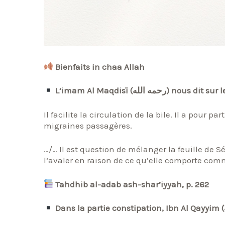
Bienfaits in chaa Allah
L’imam Al Maqdisī (رحمه الله) nous 
Il facilite la circulation de la bile. Il a pour pa
migraines passagères.
…/… Il est question de mélanger la feuille de 
l’avaler en raison de ce qu’elle comporte comme
Tahdhib al-adab ash-shar’iyyah, p. 262