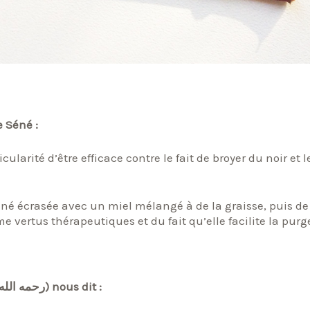
dit sur le Séné :
rticularité d’être efficace contre le fait de broyer du noir et l
Séné écrasée avec un miel mélangé à de la graisse, puis de
 vertus thérapeutiques et du fait qu’elle facilite la purg
Dans la partie constipation, Ibn Al Qayyim (رحمه الله) nous dit :