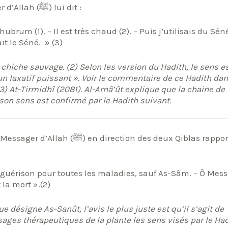
Asmâ’ Bint ‘Umays rapporte que le Messager d’Allah (ﷺ) lui dit :
ubrum (1). – Il est très chaud (2). – Puis j’utilisais du Séné
it le Séné. » (3)
chiche sauvage. (2) Selon les version du Hadith, le sens es
st un laxatif puissant ». Voir le commentaire de ce Hadith da
3) At-Tirmidhî (2081). Al-Arnâ’ût explique que la chaine de
son sens est confirmé par le Hadith suivant.
ction des deux Qiblas rapporte
e guérison pour toutes les maladies, sauf As-Sâm. – Ô Mes
la mort ».(2)
e désigne As-Sanût, l’avis le plus juste est qu’il s’agit de
ages thérapeutiques de la plante les sens visés par le Had