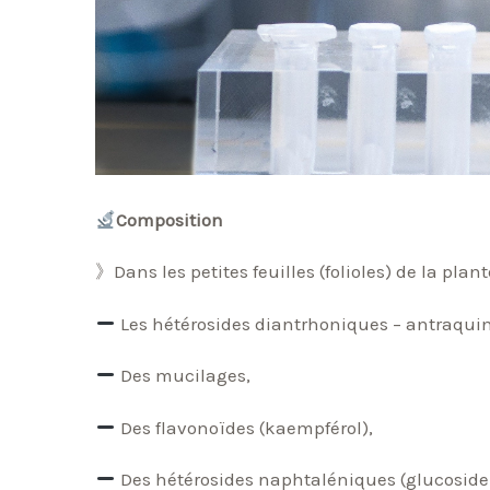
Composition
》Dans les petites feuilles (folioles) de la plan
Les hétérosides diantrhoniques – antraquin
Des mucilages,
Des flavonoïdes (kaempférol),
Des hétérosides naphtaléniques (glucoside 