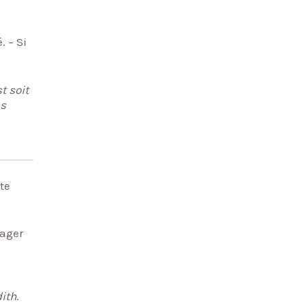
. – Si
t soit
ns
sager
ith.