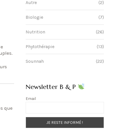
Autre
(2)
Biologie
(7)
Nutrition
(26)
de
Phytothérapie
(13)
uples.
Sounnah
(22)
ours
Newsletter B & P
Email
es que