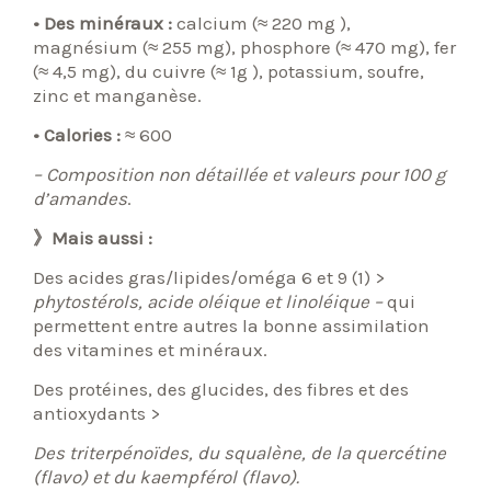
• Des minéraux :
calcium (≈ 220 mg ),
magnésium (≈ 255 mg), phosphore (≈ 470 mg), fer
(≈ 4,5 mg), du cuivre (≈ 1g ), potassium, soufre,
zinc et manganèse.
• Calories :
≈ 600
– Composition non détaillée et valeurs pour 100 g
d’amandes
.
》Mais aussi :
Des acides gras/lipides/oméga 6 et 9 (1) >
phytostérols, acide oléique et linoléique –
qui
permettent entre autres la bonne assimilation
des vitamines et minéraux.
Des protéines, des glucides, des fibres et des
antioxydants >
Des triterpénoïdes, du squalène, de la quercétine
(flavo) et du kaempférol (flavo).