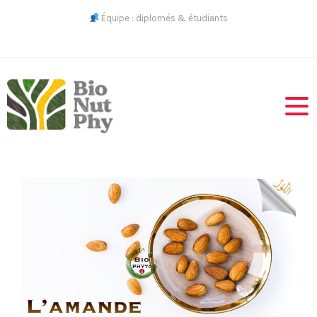
Skip
Équipe : diplomés & étudiants
to
content